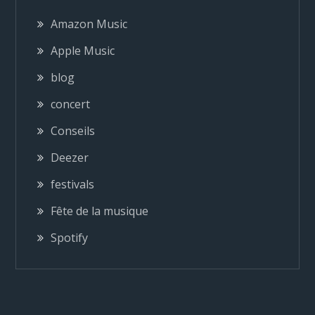
g
Amazon Music
a
Apple Music
blog
t
concert
i
Conseils
o
Deezer
festivals
n
Fête de la musique
d
Spotify
e