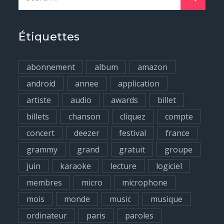
e
a
r
Étiquettes
c
h
abonnement
album
amazon
f
android
annee
application
o
artiste
audio
awards
billet
r
billets
chanson
cliquez
compte
:
concert
deezer
festival
france
grammy
grand
gratuit
groupe
juin
karaoke
lecture
logiciel
membres
micro
microphone
mois
monde
music
musique
ordinateur
paris
paroles