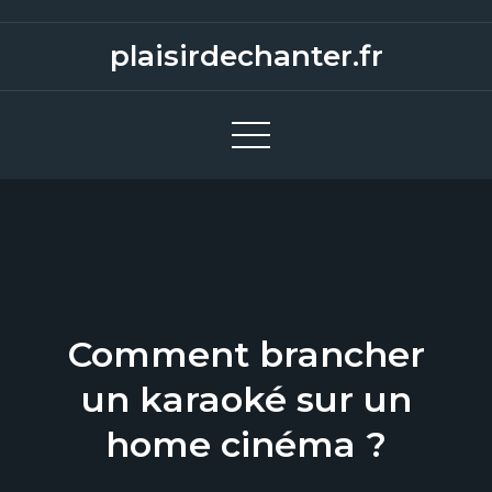
S
k
plaisirdechanter.fr
i
p
t
o
c
o
n
t
e
Comment brancher
n
t
un karaoké sur un
home cinéma ?