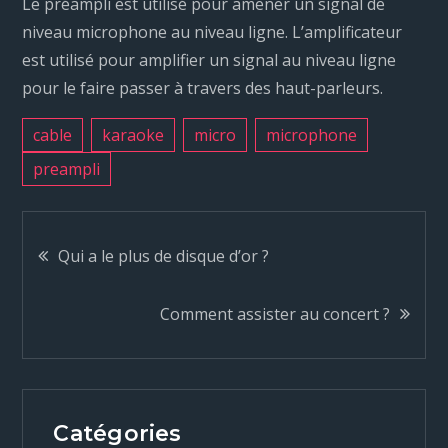
Le préampli est utilisé pour amener un signal de
niveau microphone au niveau ligne. L’amplificateur
est utilisé pour amplifier un signal au niveau ligne
pour le faire passer à travers des haut-parleurs.
cable
karaoke
micro
microphone
preampli
N
Qui a le plus de disque d’or ?
a
Comment assister au concert ?
v
i
Catégories