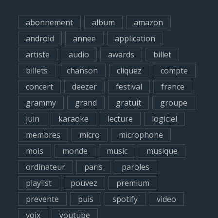
c
h
abonnement
album
amazon
f
android
annee
application
o
artiste
audio
awards
billet
r
billets
chanson
cliquez
compte
:
concert
deezer
festival
france
grammy
grand
gratuit
groupe
juin
karaoke
lecture
logiciel
membres
micro
microphone
mois
monde
music
musique
ordinateur
paris
paroles
playlist
pouvez
premium
prevente
puis
spotify
video
voix
youtube