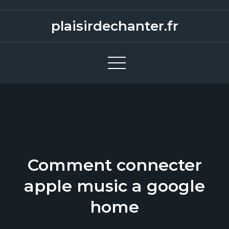
S
k
plaisirdechanter.fr
i
p
t
o
c
o
n
t
e
Comment connecter
n
t
apple music a google
home