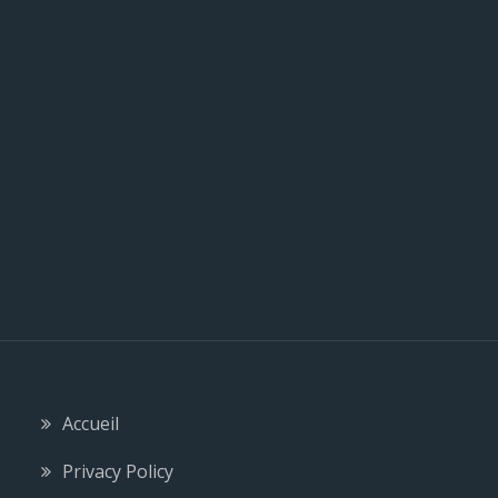
c
l
e
Accueil
Privacy Policy