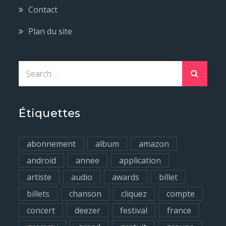
Contact
Plan du site
S
e
a
r
Étiquettes
c
h
abonnement
album
amazon
f
android
annee
application
o
artiste
audio
awards
billet
r
billets
chanson
cliquez
compte
:
concert
deezer
festival
france