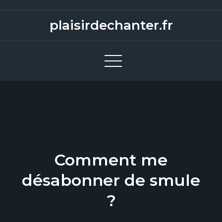
S
k
plaisirdechanter.fr
i
p
t
o
c
o
n
t
e
Comment me
n
t
désabonner de smule
?