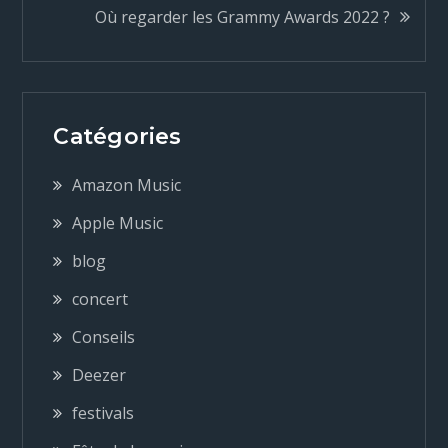
a
Où regarder les Grammy Awards 2022 ?
v
i
Catégories
g
Amazon Music
a
Apple Music
blog
t
concert
i
Conseils
o
Deezer
festivals
n