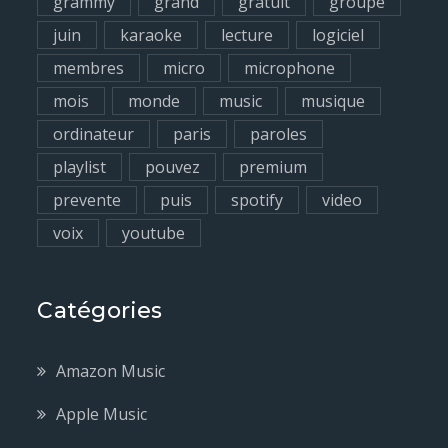
grammy
grand
gratuit
groupe
juin
karaoke
lecture
logiciel
membres
micro
microphone
mois
monde
music
musique
ordinateur
paris
paroles
playlist
pouvez
premium
prevente
puis
spotify
video
voix
youtube
Catégories
Amazon Music
Apple Music