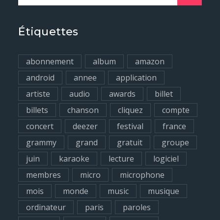
e
a
r
Étiquettes
c
h
abonnement
album
amazon
f
android
annee
application
o
artiste
audio
awards
billet
r
billets
chanson
cliquez
compte
:
concert
deezer
festival
france
grammy
grand
gratuit
groupe
juin
karaoke
lecture
logiciel
membres
micro
microphone
mois
monde
music
musique
ordinateur
paris
paroles