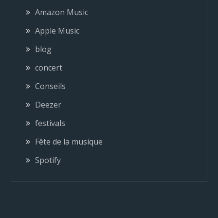
g
Amazon Music
a
Apple Music
blog
t
concert
i
Conseils
o
Deezer
festivals
n
Fête de la musique
d
Spotify
e
l