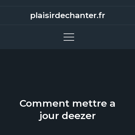
S
k
plaisirdechanter.fr
i
p
t
o
c
o
n
t
e
n
Comment mettre a
t
jour deezer