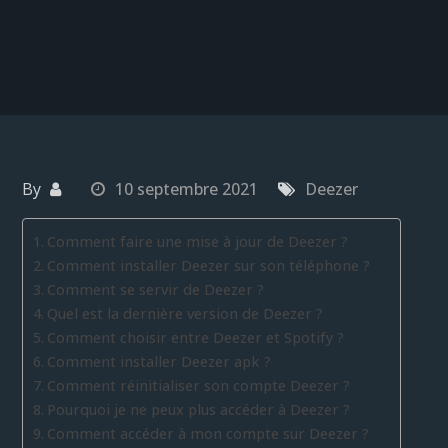
By
10 septembre 2021
Deezer
Comment faire une mise à jour de Deezer ?
Comment installer Deezer sur son téléphone ?
Comment se servir de Deezer ?
Quel est la dernière version de Deezer ?
Comment choisir entre Deezer et Spotify ?
Comment installer Deezer apk ?
Comment réinitialiser son compte Deezer ?
Pourquoi je ne peux plus accéder à Deezer ?
Comment accéder à mon compte sur Deezer ?