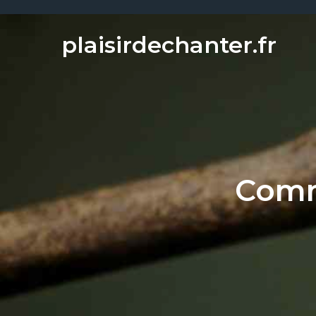
Skip
to
plaisirdechanter.fr
content
Comm