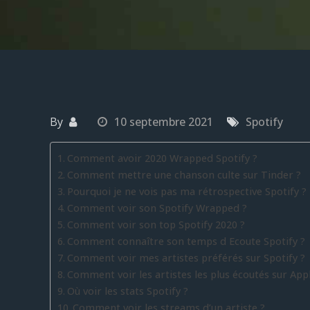
By
10 septembre 2021
Spotify
Comment avoir 2020 Wrapped Spotify ?
Comment mettre une chanson culte sur Tinder ?
Pourquoi je ne vois pas ma rétrospective Spotify ?
Comment voir son Spotify Wrapped ?
Comment voir son top Spotify 2020 ?
Comment connaître son temps d Ecoute Spotify ?
Comment voir mes artistes préférés sur Spotify ?
Comment voir les artistes les plus écoutés sur App
Où voir les stats Spotify ?
Comment voir les streams d’un artiste ?