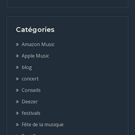
v
i
Catégories
g
Amazon Music
a
Apple Music
blog
t
concert
i
Conseils
o
Deezer
festivals
n
Fête de la musique