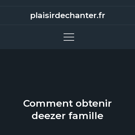
S
k
plaisirdechanter.fr
i
p
t
o
c
o
n
t
e
n
Comment obtenir
t
deezer famille