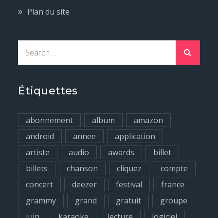
Plan du site
S
e
a
r
Étiquettes
c
h
abonnement
album
amazon
f
android
annee
application
o
artiste
audio
awards
billet
r
billets
chanson
cliquez
compte
:
concert
deezer
festival
france
grammy
grand
gratuit
groupe
juin
karaoke
lecture
logiciel