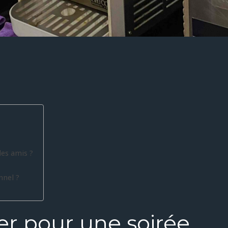
des amis ?
nnel ?
r pour une soirée