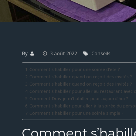
By
3 août 2022
Conseils
Comment s’habiller pour une soirée d’été ?
Comment s’habiller quand on reçoit des invités ?
Comment s’habiller quand on reçoit des invités ?
Comment s’habiller pour aller au restaurant avec 
Comment Dois-je m’habiller pour aujourd’hui ?
Comment s’habiller pour aller à la soirée du perso
Comment s’habiller pour une soirée simple ?
Comment s’habille