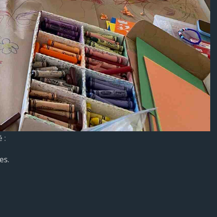
 :
es.