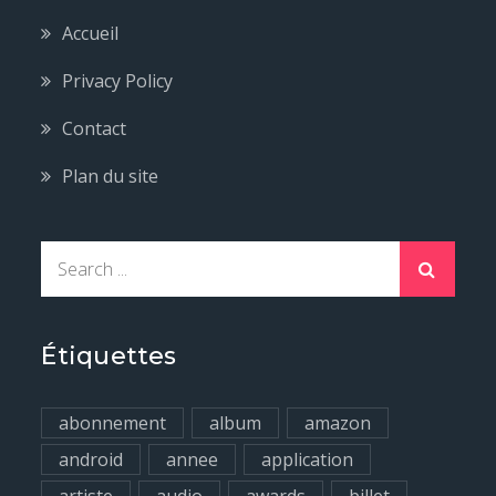
Accueil
Privacy Policy
Contact
Plan du site
S
e
a
r
Étiquettes
c
h
abonnement
album
amazon
f
android
annee
application
o