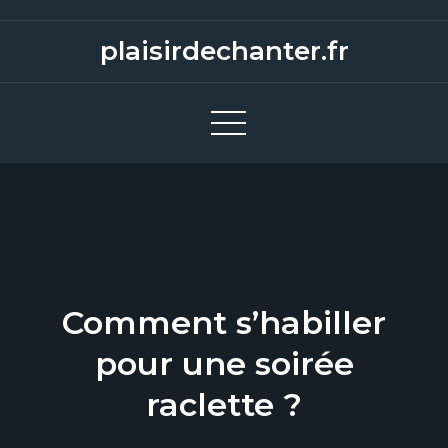
S
k
plaisirdechanter.fr
i
p
t
o
c
o
n
t
e
Comment s’habiller
n
t
pour une soirée
raclette ?