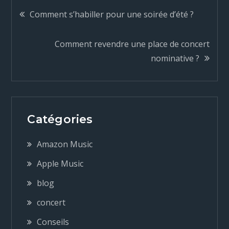
N
Comment s’habiller pour une soirée d’été ?
a
Comment revendre une place de concert
nominative ?
v
i
g
Catégories
a
Amazon Music
Apple Music
t
blog
i
concert
Conseils