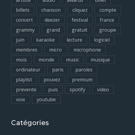
artiste
audio
awards
billet
r
billets
chanson
cliquez
compte
:
concert
deezer
festival
france
grammy
grand
gratuit
groupe
juin
karaoke
lecture
logiciel
membres
micro
microphone
mois
monde
music
musique
ordinateur
paris
paroles
playlist
pouvez
premium
prevente
puis
spotify
video
voix
youtube
Catégories