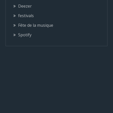
o
Deezer
n
festivals
Fête de la musique
d
Spotify
e
l
’
a
r
t