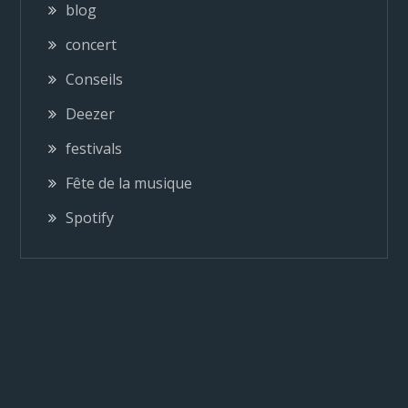
blog
t
concert
i
Conseils
o
Deezer
festivals
n
Fête de la musique
d
Spotify
e
l
’