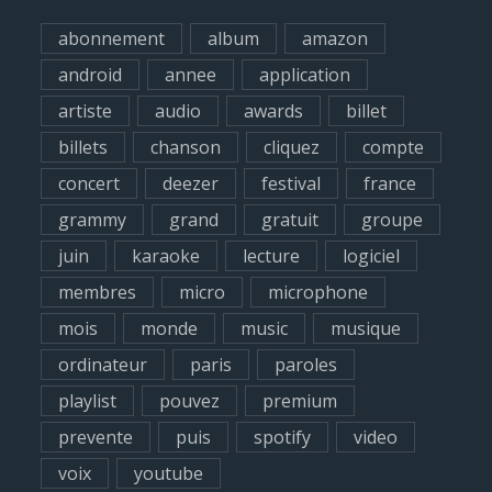
h
abonnement
album
amazon
f
android
annee
application
o
artiste
audio
awards
billet
r
billets
chanson
cliquez
compte
:
concert
deezer
festival
france
grammy
grand
gratuit
groupe
juin
karaoke
lecture
logiciel
membres
micro
microphone
mois
monde
music
musique
ordinateur
paris
paroles
playlist
pouvez
premium
prevente
puis
spotify
video
voix
youtube