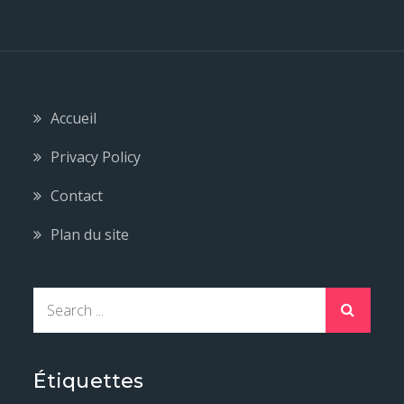
Accueil
Privacy Policy
Contact
Plan du site
S
e
a
r
Étiquettes
c