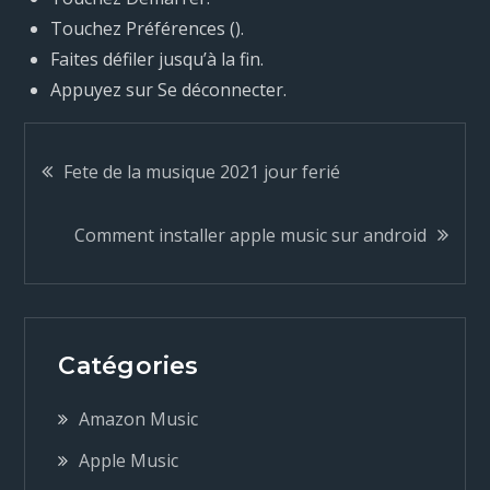
Touchez Préférences ().
Faites défiler jusqu’à la fin.
Appuyez sur Se déconnecter.
N
Fete de la musique 2021 jour ferié
a
Comment installer apple music sur android
v
i
Catégories
g
Amazon Music
a
Apple Music