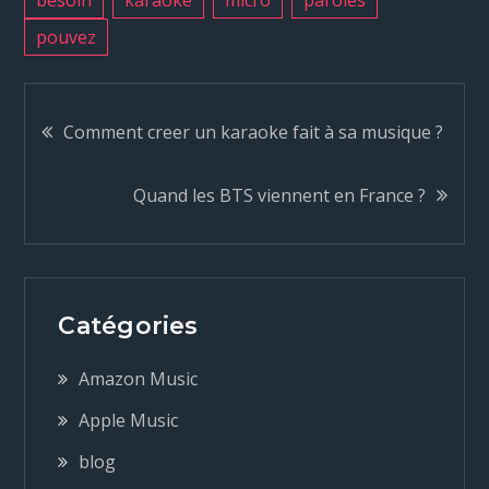
besoin
karaoke
micro
paroles
pouvez
N
Comment creer un karaoke fait à sa musique ?
a
Quand les BTS viennent en France ?
v
i
Catégories
g
Amazon Music
a
Apple Music
blog
t