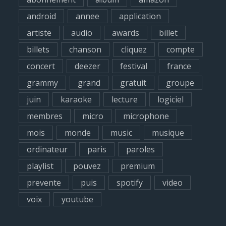
f
android
annee
application
o
artiste
audio
awards
billet
r
billets
chanson
cliquez
compte
:
concert
deezer
festival
france
grammy
grand
gratuit
groupe
juin
karaoke
lecture
logiciel
membres
micro
microphone
mois
monde
music
musique
ordinateur
paris
paroles
playlist
pouvez
premium
prevente
puis
spotify
video
voix
youtube