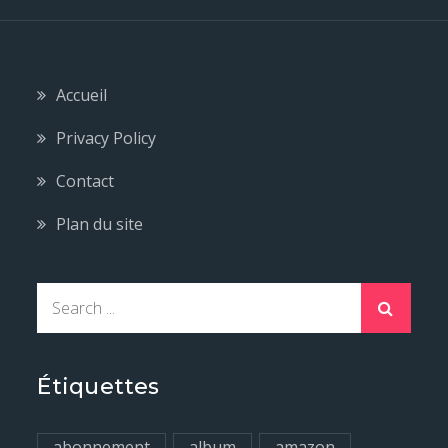
Accueil
Privacy Policy
Contact
Plan du site
S
e
a
r
Étiquettes
c
h
abonnement
album
amazon