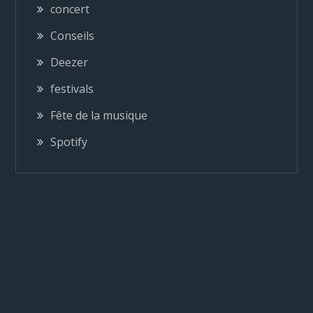
concert
i
Conseils
o
Deezer
festivals
n
Fête de la musique
d
Spotify
e
l
’
a