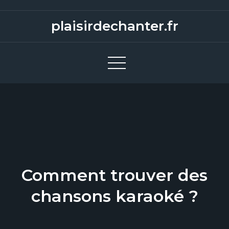
S
k
plaisirdechanter.fr
i
p
t
o
c
o
n
t
e
n
Comment trouver des
t
chansons karaoké ?