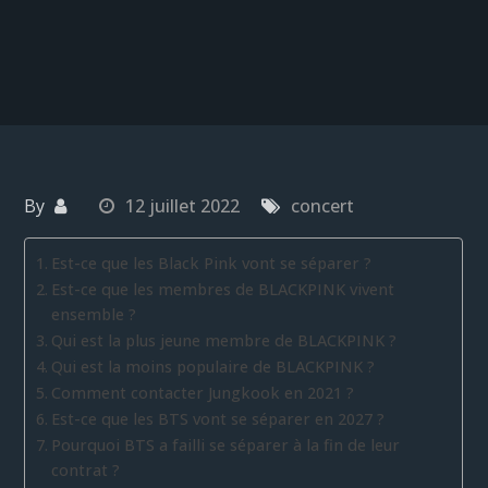
By
12 juillet 2022
concert
Est-ce que les Black Pink vont se séparer ?
Est-ce que les membres de BLACKPINK vivent
ensemble ?
Qui est la plus jeune membre de BLACKPINK ?
Qui est la moins populaire de BLACKPINK ?
Comment contacter Jungkook en 2021 ?
Est-ce que les BTS vont se séparer en 2027 ?
Pourquoi BTS a failli se séparer à la fin de leur
contrat ?