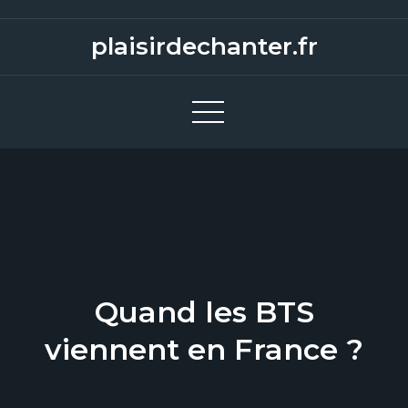
S
k
plaisirdechanter.fr
i
p
t
o
c
o
n
t
e
n
Quand les BTS
t
viennent en France ?