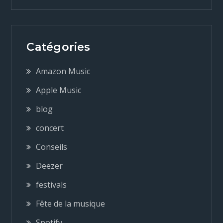
v
i
Catégories
g
Amazon Music
a
Apple Music
blog
t
concert
i
Conseils
o
Deezer
festivals
n
Fête de la musique
Spotify