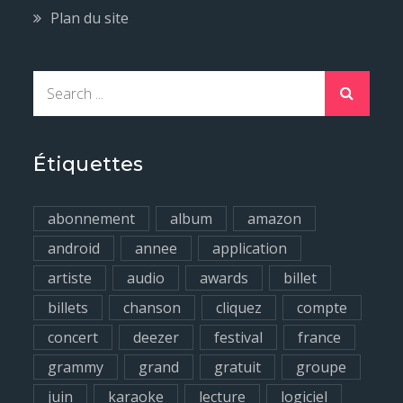
Plan du site
S
e
a
r
Étiquettes
c
h
abonnement
album
amazon
f
android
annee
application
o
artiste
audio
awards
billet
r
billets
chanson
cliquez
compte
:
concert
deezer
festival
france
grammy
grand
gratuit
groupe
juin
karaoke
lecture
logiciel