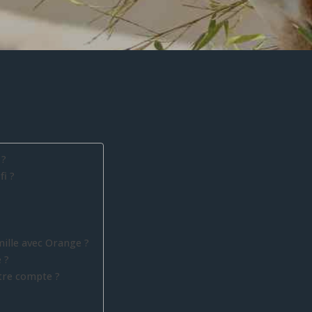
 ?
i ?
lle avec Orange ?
 ?
tre compte ?