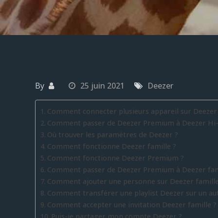
By
25 juin 2021
Deezer
Comment connecter plusieurs appareil sur Deezer
Comment passer de Deezer Premium à Deezer Hi-f
Où trouver les paramètres de Deezer ?
Comment fonctionne Deezer famille ?
Comment fonctionne Deezer Premium ?
Comment passer de Deezer Premium à Deezer fami
Comment ajouter une personne sur Deezer famille
Comment transférer une playlist Deezer sur un au
Comment accepter une invitation Deezer famille ?
Puis-je partager mon compte Deezer ?