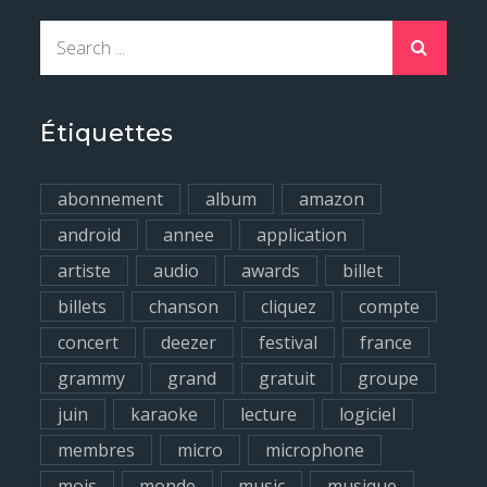
S
e
a
r
Étiquettes
c
h
abonnement
album
amazon
f
android
annee
application
o
artiste
audio
awards
billet
r
billets
chanson
cliquez
compte
:
concert
deezer
festival
france
grammy
grand
gratuit
groupe
juin
karaoke
lecture
logiciel
membres
micro
microphone
mois
monde
music
musique