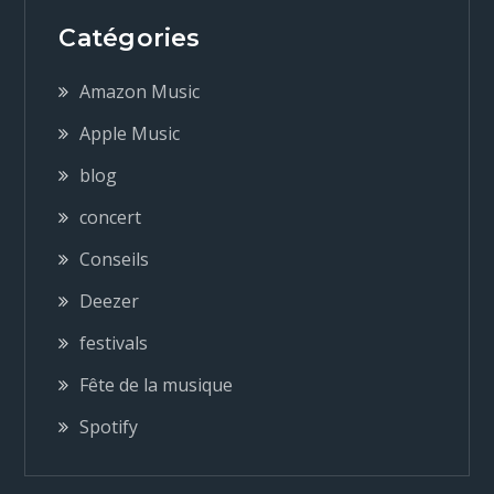
i
Catégories
g
Amazon Music
a
Apple Music
blog
t
concert
i
Conseils
o
Deezer
festivals
n
Fête de la musique
d
Spotify
e