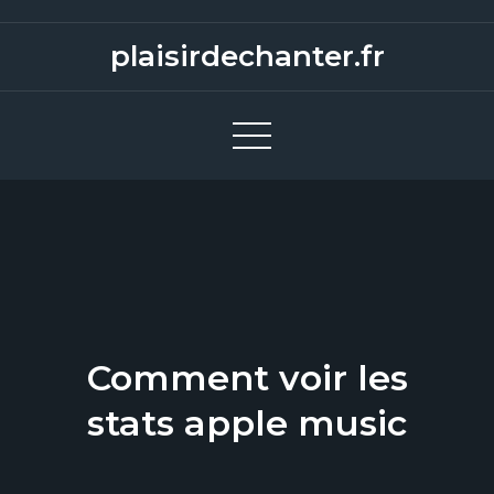
S
k
plaisirdechanter.fr
i
p
t
o
c
o
n
t
e
n
Comment voir les
t
stats apple music