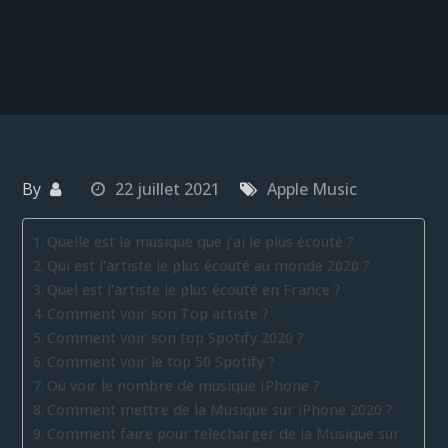
By
22 juillet 2021
Apple Music
Quelle est la musique que j’ai le plus écouté ?
Qui est l’artiste le plus écouté au monde 2020 ?
Quel est l’artiste le plus écouté en France ?
Comment voir son Top artiste ?
Comment voir son top Spotify 2020 ?
Comment voir le top 50 Spotify ?
Où voir le nombre de musique IPhone ?
Comment mettre de la Musique sur iPhone 2020 ?
Comment faire pour telecharger de la Musique sur