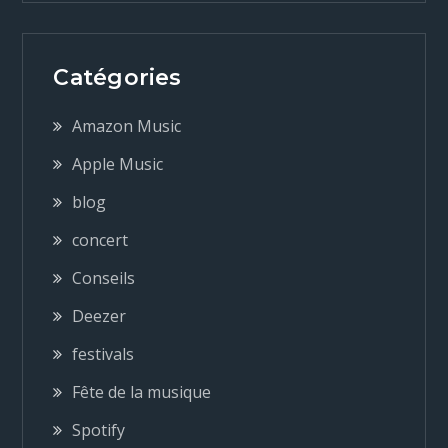
v
i
Catégories
g
Amazon Music
a
Apple Music
blog
t
concert
i
Conseils
o
Deezer
festivals
n
Fête de la musique
d
Spotify