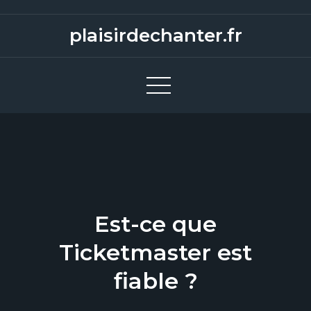
S
k
plaisirdechanter.fr
i
p
t
o
c
o
n
t
e
Est-ce que
n
t
Ticketmaster est
fiable ?