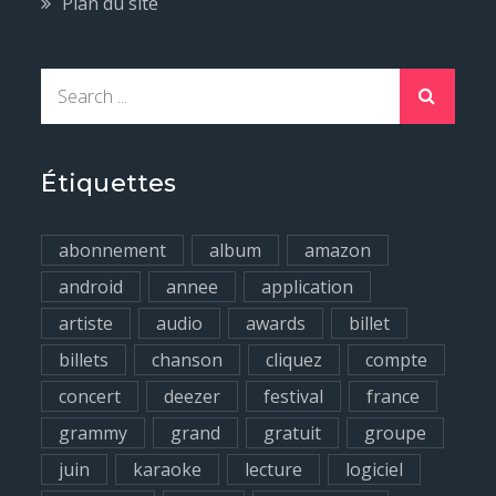
Plan du site
S
e
a
r
Étiquettes
c
h
abonnement
album
amazon
f
android
annee
application
o
artiste
audio
awards
billet
r
billets
chanson
cliquez
compte
:
concert
deezer
festival
france
grammy
grand
gratuit
groupe
juin
karaoke
lecture
logiciel