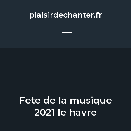
S
k
plaisirdechanter.fr
i
p
t
o
c
o
n
t
e
n
Fete de la musique
t
2021 le havre