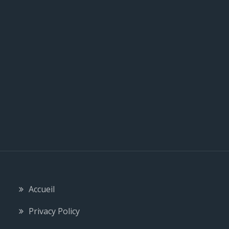
c
l
e
Accueil
Privacy Policy