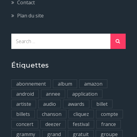
Contact
Plan du site
S
e
a
r
Étiquettes
c
h
abonnement
album
amazon
f
android
annee
application
o
artiste
audio
awards
billet
r
billets
chanson
cliquez
compte
:
concert
deezer
festival
france
grammy
grand
gratuit
groupe