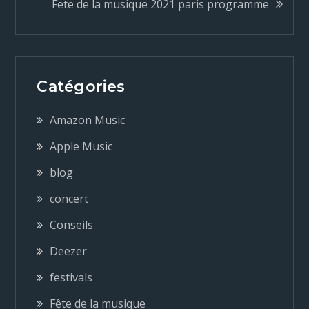
Fete de la musique 2021 paris programme
v
i
Catégories
g
Amazon Music
a
Apple Music
blog
t
concert
i
Conseils
o
Deezer
festivals
n
Fête de la musique