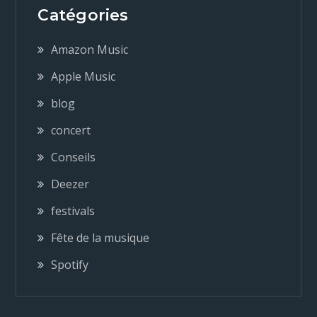
g
Catégories
a
Amazon Music
Apple Music
t
blog
i
concert
Conseils
o
Deezer
n
festivals
Fête de la musique
d
Spotify
e