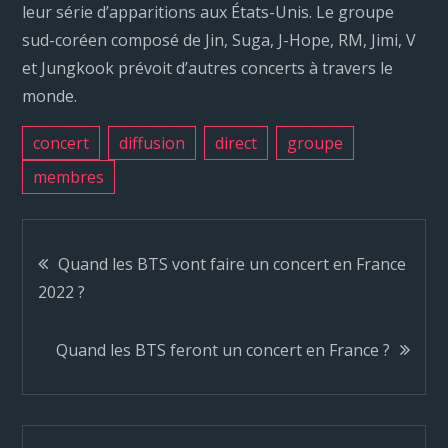
leur série d’apparitions aux États-Unis. Le groupe
sud-coréen composé de Jin, Suga, J-Hope, RM, Jimi, V
et Jungkook prévoit d’autres concerts à travers le
monde.
concert
diffusion
direct
groupe
membres
N
Quand les BTS vont faire un concert en France
2022 ?
a
Quand les BTS feront un concert en France ?
v
i