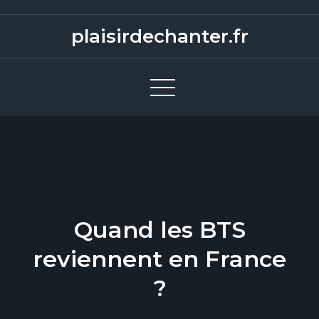
S
k
plaisirdechanter.fr
i
p
t
o
c
o
n
t
e
Quand les BTS
n
t
reviennent en France
?