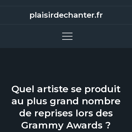
S
k
plaisirdechanter.fr
i
p
t
o
c
o
n
t
e
Quel artiste se produit
n
au plus grand nombre
t
de reprises lors des
Grammy Awards ?