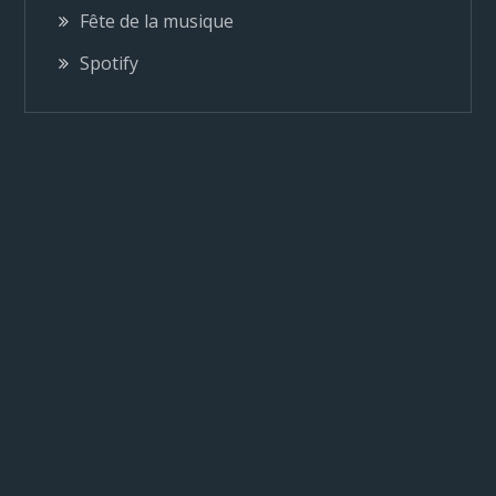
Fête de la musique
d
Spotify
e
l
’
a
r
t
i