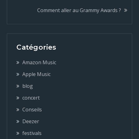
Comment aller au Grammy Awards ?
v
i
g
Catégories
a
Amazon Music
Apple Music
t
blog
i
concert
Conseils
o
Deezer
n
festivals