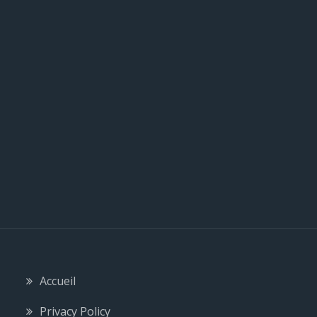
c
l
e
Accueil
Privacy Policy