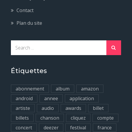
Contact
Plan du site
S
e
a
r
Étiquettes
c
h
abonnement
album
amazon
f
android
annee
application
o
artiste
audio
awards
billet
r
billets
chanson
cliquez
compte
:
concert
deezer
festival
france