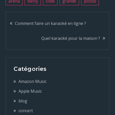
arena
bercy
code
grande
postal
N
Comment faire un karaoké en ligne ?
a
Quel karaoké pour la maison ?
v
i
Catégories
g
Amazon Music
a
Apple Music
blog
t
concert