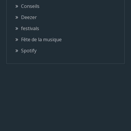
i
Conseils
o
Deezer
festivals
n
Fête de la musique
d
Spotify
e
l
’
a