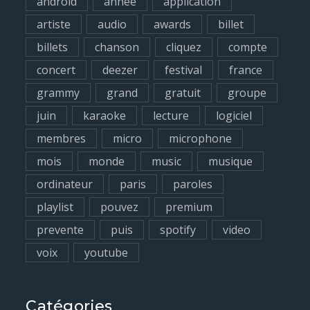
android
annee
application
o
artiste
audio
awards
billet
r
billets
chanson
cliquez
compte
:
concert
deezer
festival
france
grammy
grand
gratuit
groupe
juin
karaoke
lecture
logiciel
membres
micro
microphone
mois
monde
music
musique
ordinateur
paris
paroles
playlist
pouvez
premium
prevente
puis
spotify
video
voix
youtube
Catégories