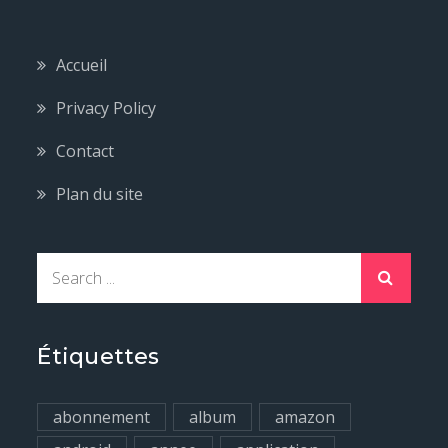
Accueil
Privacy Policy
Contact
Plan du site
S
e
a
r
Étiquettes
c
h
abonnement
album
amazon
f