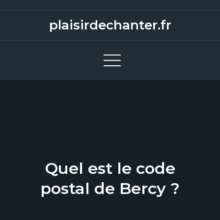
S
k
plaisirdechanter.fr
i
p
t
o
c
o
n
t
e
n
Quel est le code
t
postal de Bercy ?