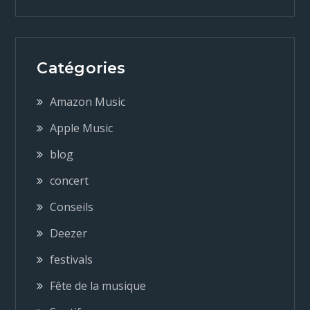
v
i
Catégories
g
Amazon Music
a
Apple Music
blog
t
concert
i
Conseils
o
Deezer
festivals
n
Fête de la musique