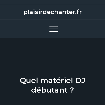
S
k
plaisirdechanter.fr
i
p
t
o
c
o
n
t
e
n
Quel matériel DJ
t
débutant ?