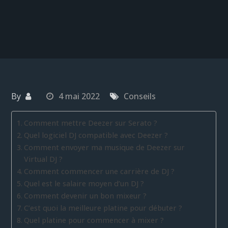
By
4 mai 2022
Conseils
Comment mettre Deezer sur Serato ?
Quel logiciel DJ compatible avec Deezer ?
Comment envoyer ma musique de Deezer sur
Virtual DJ ?
Comment commencer une carrière de DJ ?
Quel est le salaire moyen d’un DJ ?
Comment devenir un bon mixeur ?
C’est quoi la meilleure platine pour débuter ?
Quel platine pour commencer à mixer ?