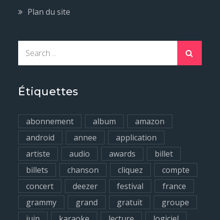
Plan du site
S
e
a
r
Étiquettes
c
h
abonnement
album
amazon
f
android
annee
application
o
artiste
audio
awards
billet
r
billets
chanson
cliquez
compte
:
concert
deezer
festival
france
grammy
grand
gratuit
groupe
juin
karaoke
lecture
logiciel