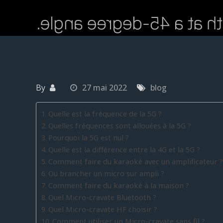
By
27 mai 2022
blog
Quelle est la fréquence de la 5G ?
Quelles fréquences sont allouées à la 5G ?
Pourquoi la 5G est nul ?
Quelle est la différence entre la 4G et la 5G ?
Comment faire du karaoké avec un amplificateur ?
Ou brancher un micro sur ampli ?
Comment faire du karaoké à la maison ?
Quel Micro-cravate Bluetooth ?
Quel Micro-cravate HF choisir ?
Comment utiliser un Micro-cravate sans fil ?