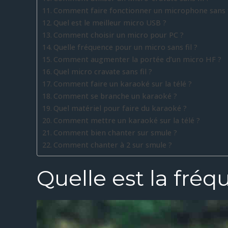
Comment faire fonctionner un microphone sans f
Quel est le meilleur micro USB ?
Comment choisir un micro pour PC ?
Quelle fréquence pour un micro sans fil ?
Comment augmenter la portée d’un micro HF ?
Quel micro cravate sans fil ?
Comment faire un karaoké sur la télé ?
Comment se branche un karaoké ?
Quel matériel pour faire du karaoké ?
Comment mettre un karaoké sur la télé ?
Comment bien chanter sur smule ?
Comment chanter à 2 sur smule ?
Quelle est la fréq