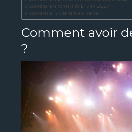
Quand sera le concert de BTS en 2022 ?
Quand les BTS viennent en France ?
Comment avoir des
?