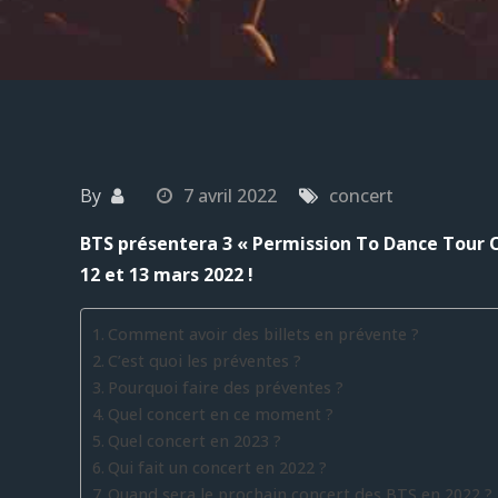
By
7 avril 2022
concert
BTS présentera 3 « Permission To Dance Tour O
12 et 13 mars 2022 !
Comment avoir des billets en prévente ?
C’est quoi les préventes ?
Pourquoi faire des préventes ?
Quel concert en ce moment ?
Quel concert en 2023 ?
Qui fait un concert en 2022 ?
Quand sera le prochain concert des BTS en 2022 ?