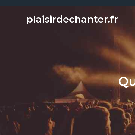
Skip
to
plaisirdechanter.fr
content
Qu