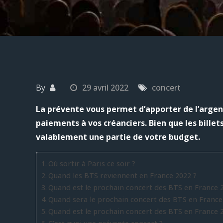
By
29 avril 2022
concert
La prévente vous permet d’apporter de l’argent
paiements à vos créanciers. Bien que les billet
valablement une partie de votre budget.
Où sortir à Paris ce soir ?
Quand les BTS reviennent en France 2022 ?
Quand est le prochain concert des BTS en France 2
Quand sera le prochain concert des BTS en France
Quand est le prochain concert des BTS en France 2