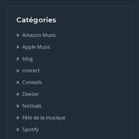
i
Catégories
g
Amazon Music
a
Apple Music
blog
t
concert
i
Conseils
o
Deezer
festivals
n
Fête de la musique
d
Spotify