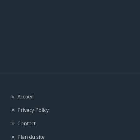
l
e
Accueil
Privacy Policy
Contact
Plan du site