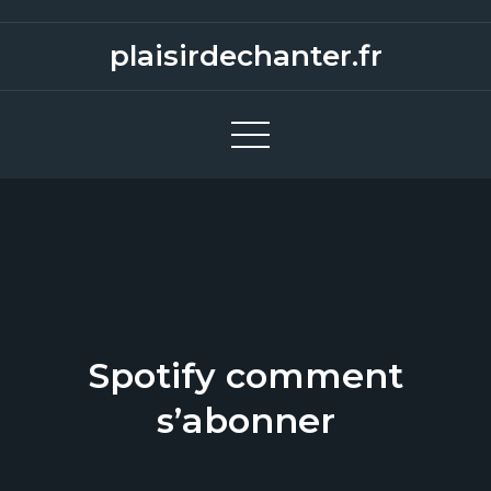
S
k
plaisirdechanter.fr
i
p
t
o
c
o
n
t
e
n
Spotify comment
t
s’abonner