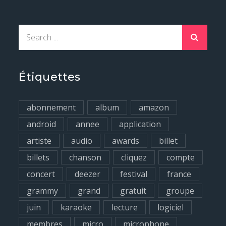
S
e
a
r
Étiquettes
c
h
abonnement
album
amazon
f
android
annee
application
o
artiste
audio
awards
billet
r
billets
chanson
cliquez
compte
:
concert
deezer
festival
france
grammy
grand
gratuit
groupe
juin
karaoke
lecture
logiciel
membres
micro
microphone