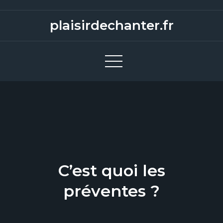
S
k
plaisirdechanter.fr
i
p
t
o
c
o
n
t
e
n
C’est quoi les
t
préventes ?