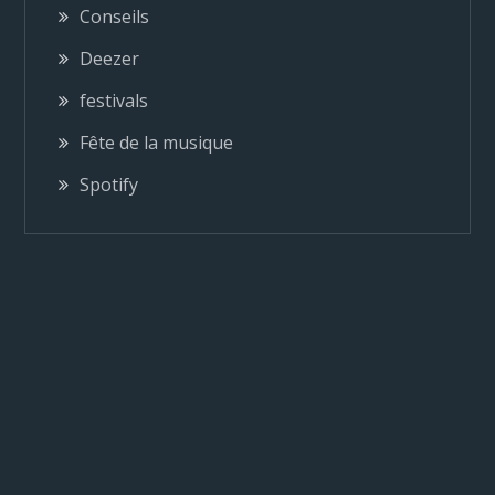
Conseils
o
Deezer
n
festivals
Fête de la musique
d
Spotify
e
l
’
a
r