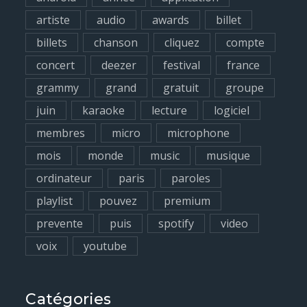
o
artiste
audio
awards
billet
r
billets
chanson
cliquez
compte
:
concert
deezer
festival
france
grammy
grand
gratuit
groupe
juin
karaoke
lecture
logiciel
membres
micro
microphone
mois
monde
music
musique
ordinateur
paris
paroles
playlist
pouvez
premium
prevente
puis
spotify
video
voix
youtube
Catégories