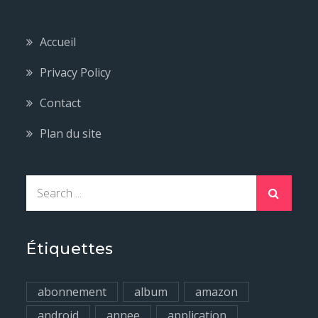
Accueil
Privacy Policy
Contact
Plan du site
S
e
a
r
Étiquettes
c
h
abonnement
album
amazon
f
android
annee
application