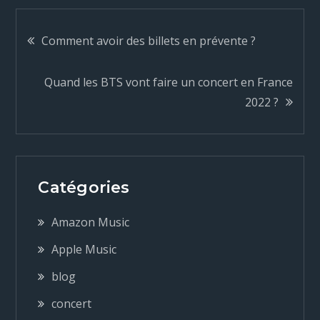
N
Comment avoir des billets en prévente ?
a
Quand les BTS vont faire un concert en France
2022 ?
v
i
g
Catégories
a
Amazon Music
Apple Music
t
blog
i
concert